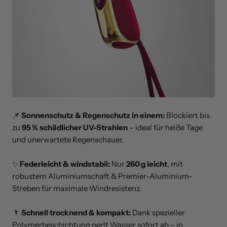
📌
Sonnenschutz & Regenschutz in einem:
Blockiert bis
zu
95 % schädlicher UV-Strahlen
– ideal für heiße Tage
und unerwartete Regenschauer.
✨
Federleicht & windstabil:
Nur
260 g leicht
, mit
robustem Aluminiumschaft & Premier-Aluminium-
Streben für maximale Windresistenz.
🌂
Schnell trocknend & kompakt:
Dank spezieller
Polymerbeschichtung perlt Wasser sofort ab – in