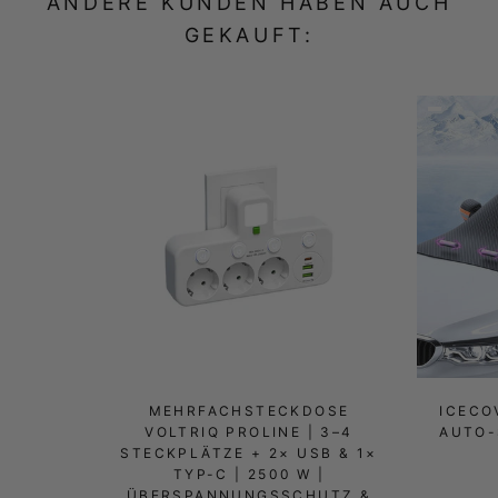
ANDERE KUNDEN HABEN AUCH
GEKAUFT:
MEHRFACHSTECKDOSE
ICECO
VOLTRIQ PROLINE | 3–4
AUTO
STECKPLÄTZE + 2× USB & 1×
TYP-C | 2500 W |
ÜBERSPANNUNGSSCHUTZ &