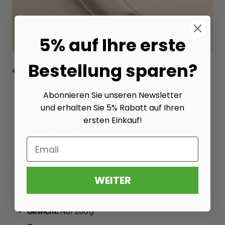
5% auf Ihre erste
Bestellung sparen?
📋
Spezifikationen:
Material Stoff:
Hochwertiges Pongé-Gewebe mit
Abonnieren Sie unseren Newsletter
UV- & Nässeschutz
und erhalten Sie 5% Rabatt auf Ihren
Gestell:
Aluminiumrahmen & Premier Alloy
ersten Einkauf!
Schirmspanner
Email
Griff:
Ergonomisch & rutschfest (ABS)
UV-Schutz:
Bis zu 95 %
Maße geöffnet:
Ø 94 cm | Höhe: 56 cm
WEITER
Maße geschlossen:
Länge: 27 cm | Breite: 4 cm
Gewicht:
Nur 260 g