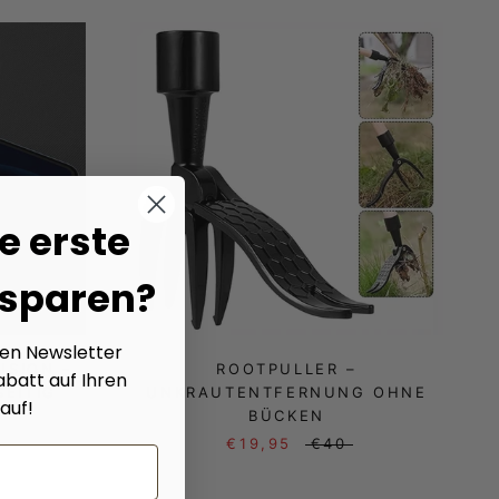
e erste
 sparen?
ren Newsletter
USION -
ROOTPULLER –
abatt auf Ihren
SEITIG
UNKRAUTENTFERNUNG OHNE
auf!
BÜCKEN
€19,95
€40