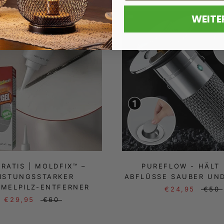
WEITE
GRATIS | MOLDFIX™ –
PUREFLOW - HÄLT 
ISTUNGSSTARKER
ABFLÜSSE SAUBER UND
MELPILZ-ENTFERNER
€24,95
€50
€29,95
€60