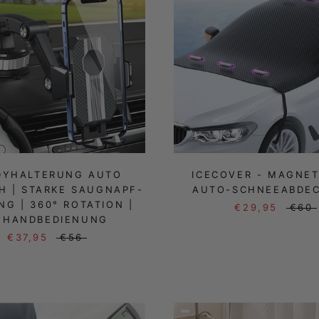
DYHALTERUNG AUTO
ICECOVER - MAGNET
H | STARKE SAUGNAPF-
AUTO-SCHNEEABDE
G | 360° ROTATION |
€29,95
€60
NHANDBEDIENUNG
€37,95
€56