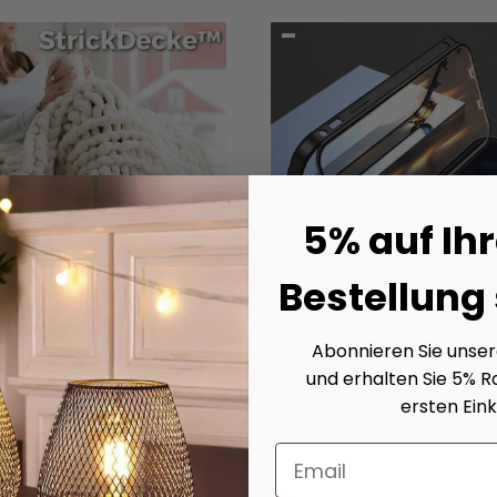
5% auf Ihr
Bestellung
Abonnieren Sie unse
DECKE - STRICKEN SIE
1+1 GRATIS | SHIELDF
und erhalten Sie 5% R
RE EIGENE DECKE!
IPHONE-HÜLLE BEID
ersten Eink
€62,95
€126
€32,95
€50
Email