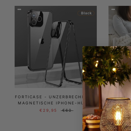
FORTICASE - UNZERBRECHLICHE
STRICK
MAGNETISCHE IPHONE-HÜLLE
IH
€29,95
€60